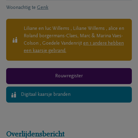
Woonachtig te
Genk
Liliane en luc Willems , Liliane Willems , alice en
Roland borgermans-Claes, Marc & Marina Vaes-
Colson , Goedele Vandenrijt
en
1
andere
hebben
een kaarsje gebrand.
Rouwregister
Digitaal kaarsje branden
Overlijdensbericht