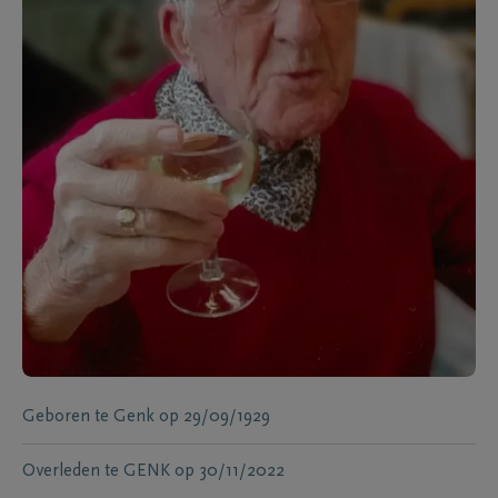
Geboren te
Genk
op
29/09/1929
Overleden te
GENK
op
30/11/2022