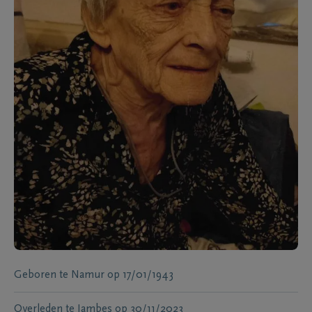
Geboren te
Namur
op
17/01/1943
Overleden te
Jambes
op
30/11/2023