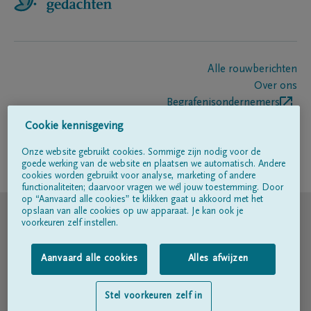
Alle rouwberichten
Over ons
Begrafenisondernemers
Contact
Cookie kennisgeving
Onze website gebruikt cookies. Sommige zijn nodig voor de
goede werking van de website en plaatsen we automatisch. Andere
Volg ons op
cookies worden gebruikt voor analyse, marketing of andere
functionaliteiten; daarvoor vragen we wél jouw toestemming. Door
op “Aanvaard alle cookies” te klikken gaat u akkoord met het
© DELA
opslaan van alle cookies op uw apparaat. Je kan ook je
voorkeuren zelf instellen.
Gebruiksvoorwaarden
Aanvaard alle cookies
Alles afwijzen
Privacyverklaring
Stel voorkeuren zelf in
Toegankelijkheidsverklaring