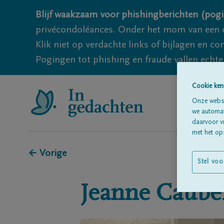
Blijf waakzaam voor phishingberichten (pogi
privécondoléances. Onder het mom van een c
Klik niet op verdachte links of bijlagen en 
Pogingen tot phishing en fraude vallen echter
Cookie ken
Onze websi
we automati
daarvoor v
met het ops
← Vorige
Stel voo
Jeanne
Caube