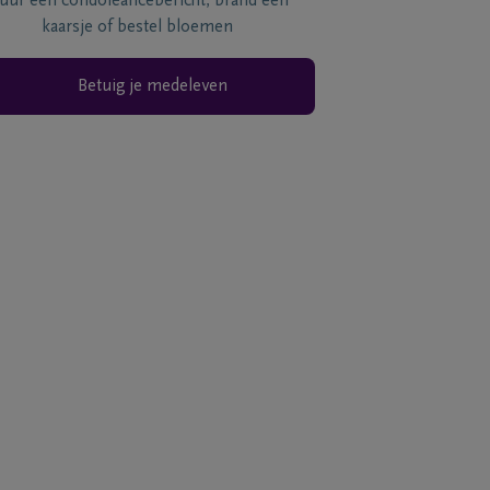
tuur een condoléancebericht, brand een
kaarsje of bestel bloemen
Betuig je medeleven