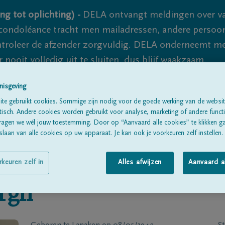
ng tot oplichting) -
DELA ontvangt meldingen over va
ondoléance tracht men mailadressen, andere persoon
controleer de afzender zorgvuldig. DELA onderneemt m
 nooit volledig uit te sluiten, dus blijf waakzaam.
nisgeving
te gebruikt cookies. Sommige zijn nodig voor de goede werking van de websit
Alle rouwberichten
Over ons
B
sch. Andere cookies worden gebruikt voor analyse, marketing of andere functio
ragen we wél jouw toestemming. Door op “Aanvaard alle cookies” te klikken g
laan van alle cookies op uw apparaat. Je kan ook je voorkeuren zelf instellen.
rkeuren zelf in
Alles afwijzen
Aanvaard a
rgh