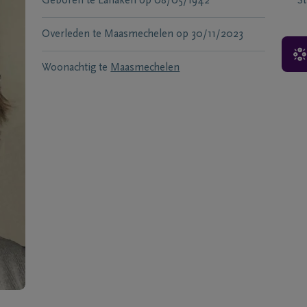
Geboren te
Lanaken
op
08/05/1942
S
Overleden te
Maasmechelen
op
30/11/2023
Woonachtig te
Maasmechelen