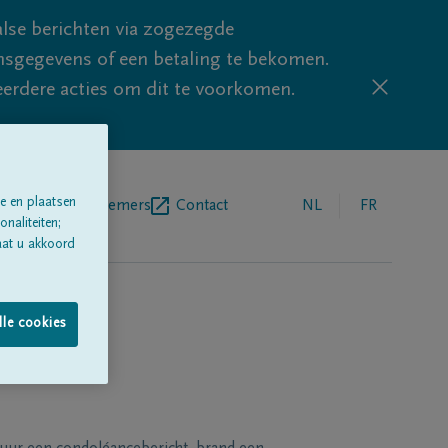
lse berichten via zogezegde
sgegevens of een betaling te bekomen.
eerdere acties om dit te voorkomen.
e en plaatsen
egrafenisondernemers
Contact
NL
FR
naliteiten;
aat u akkoord
lle cookies