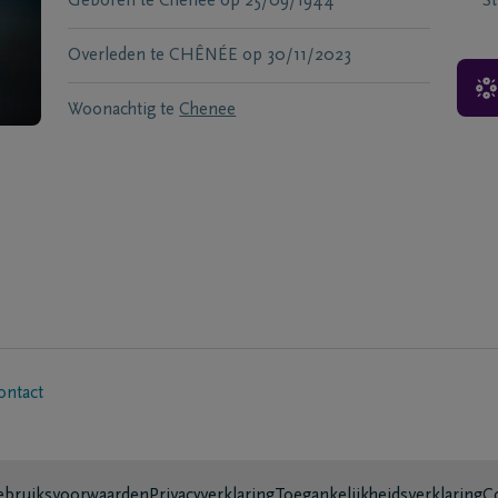
Geboren te
Chenee
op
25/09/1944
S
Overleden te
CHÊNÉE
op
30/11/2023
Woonachtig te
Chenee
ontact
bruiksvoorwaarden
Privacyverklaring
Toegankelijkheidsverklaring
C