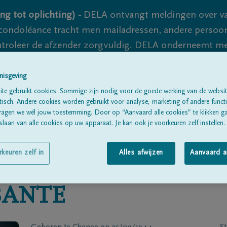
ng tot oplichting) -
DELA ontvangt meldingen over va
ondoléance tracht men mailadressen, andere persoon
controleer de afzender zorgvuldig. DELA onderneemt m
 nooit volledig uit te sluiten, dus blijf waakzaam.
nisgeving
te gebruikt cookies. Sommige zijn nodig voor de goede werking van de websit
sch. Andere cookies worden gebruikt voor analyse, marketing of andere functio
Alle rouwberichten
Over ons
B
ragen we wél jouw toestemming. Door op “Aanvaard alle cookies” te klikken g
laan van alle cookies op uw apparaat. Je kan ook je voorkeuren zelf instellen.
rkeuren zelf in
Alles afwijzen
Aanvaard a
BANTE