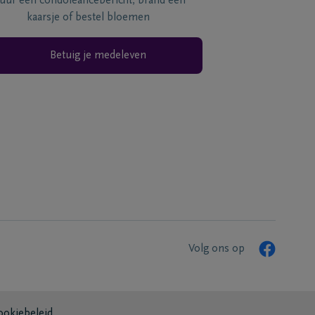
tuur een condoléancebericht, brand een
kaarsje of bestel bloemen
Betuig je medeleven
Volg ons op
ookiebeleid