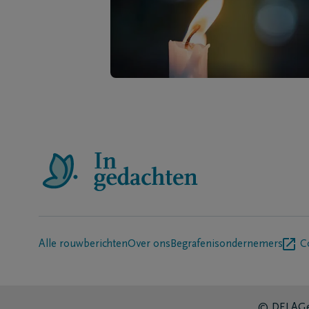
Alle rouwberichten
Over ons
Begrafenisondernemers
C
© DELA
Ge