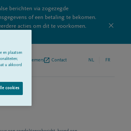
lse berichten via zogezegde
sgegevens of een betaling te bekomen.
eerdere acties om dit te voorkomen.
e en plaatsen
naliteiten;
egrafenisondernemers
Contact
NL
FR
aat u akkoord
lle cookies