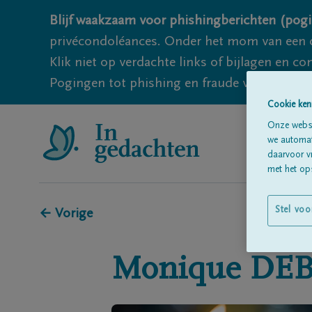
Blijf waakzaam voor phishingberichten (pogi
privécondoléances. Onder het mom van een c
Klik niet op verdachte links of bijlagen en 
Pogingen tot phishing en fraude vallen echter
Cookie ken
Onze websi
we automati
daarvoor v
met het ops
Stel voo
← Vorige
Monique
DE