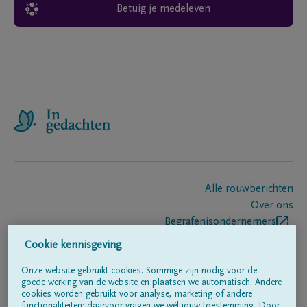
Betuig je medeleven
Alle rouwberichten
Over ons
Begrafenisondernemers
Contact
Cookie kennisgeving
Onze website gebruikt cookies. Sommige zijn nodig voor de
goede werking van de website en plaatsen we automatisch. Andere
Volg ons op
cookies worden gebruikt voor analyse, marketing of andere
functionaliteiten; daarvoor vragen we wél jouw toestemming. Door