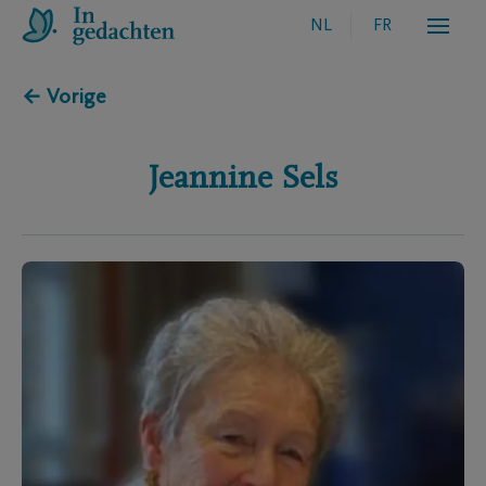
NL
FR
← Vorige
Jeannine
Sels