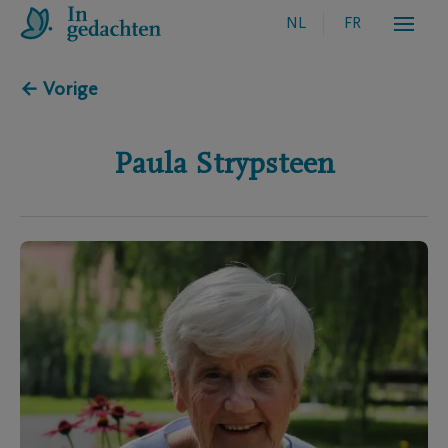
NL
FR
← Vorige
Paula
Strypsteen