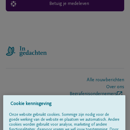
Betuig je medeleven
Alle rouwberichten
Over ons
Begrafenisondernemers
Contact
Cookie kennisgeving
Onze website gebruikt cookies. Sommige zijn nodig voor de
goede werking van de website en plaatsen we automatisch. Andere
Volg ons op
cookies worden gebruikt voor analyse, marketing of andere
functionaliteiten; daarvoor vragen we wél jouw toestemming. Door