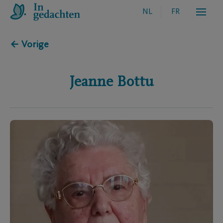
NL
FR
← Vorige
Jeanne
Bottu