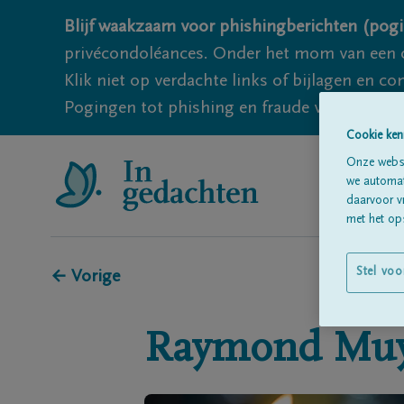
Blijf waakzaam voor phishingberichten (pogi
privécondoléances. Onder het mom van een c
Klik niet op verdachte links of bijlagen en 
Pogingen tot phishing en fraude vallen echter
Cookie ken
Onze websi
we automati
daarvoor v
met het ops
Stel voo
← Vorige
Raymond
Muy