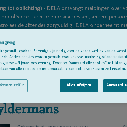
ng tot oplichting) -
DELA ontvangt meldingen over va
ondoléance tracht men mailadressen, andere persoon
controleer de afzender zorgvuldig. DELA onderneemt m
 nooit volledig uit te sluiten, dus blijf waakzaam.
nisgeving
te gebruikt cookies. Sommige zijn nodig voor de goede werking van de websit
sch. Andere cookies worden gebruikt voor analyse, marketing of andere functio
Alle rouwberichten
Over ons
B
ragen we wél jouw toestemming. Door op “Aanvaard alle cookies” te klikken g
laan van alle cookies op uw apparaat. Je kan ook je voorkeuren zelf instellen.
rkeuren zelf in
Alles afwijzen
Aanvaard a
ldermans