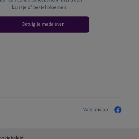
tuur een condoléancebericht, brand een
kaarsje of bestel bloemen
Betuig je medeleven
Volg ons op
ookiebeleid