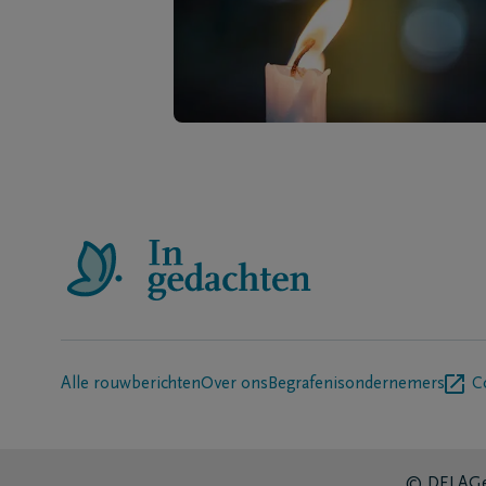
Alle rouwberichten
Over ons
Begrafenisondernemers
C
© DELA
Ge