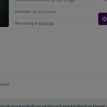
Geboren te
Vilvoorde
op
04/12/1949
S
Overleden
op
30/11/2025
Woonachtig te
Vilvoorde
ontact
bruiksvoorwaarden
Privacyverklaring
Toegankelijkheidsverklaring
C