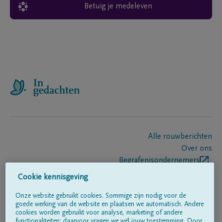
Betuig je medeleven
Alle rouwberichten
Over ons
Begrafenisondernemers
Contact
Cookie kennisgeving
Onze website gebruikt cookies. Sommige zijn nodig voor de
goede werking van de website en plaatsen we automatisch. Andere
Volg ons op
cookies worden gebruikt voor analyse, marketing of andere
functionaliteiten; daarvoor vragen we wél jouw toestemming. Door