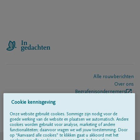
Alle rouwberichten
Over ons
Begrafenisondernemers
Contact
Cookie kennisgeving
Onze website gebruikt cookies. Sommige zijn nodig voor de
goede werking van de website en plaatsen we automatisch. Andere
Volg ons op
cookies worden gebruikt voor analyse, marketing of andere
functionaliteiten; daarvoor vragen we wél jouw toestemming. Door
op “Aanvaard alle cookies” te klikken gaat u akkoord met het
© DELA