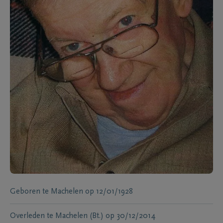
Geboren te
Machelen
op
12/01/1928
Overleden te
Machelen (Bt.)
op
30/12/2014