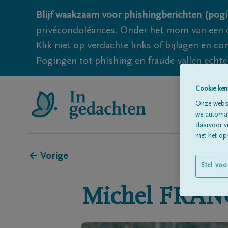
Blijf waakzaam voor phishingberichten (pogi
privécondoléances. Onder het mom van een c
Klik niet op verdachte links of bijlagen en 
Pogingen tot phishing en fraude vallen echter
Cookie ken
Onze websi
we automati
daarvoor v
met het ops
← Vorige
Stel voo
Michel
FRAN