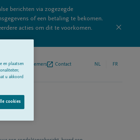
lse berichten via zogezegde
sgegevens of een betaling te bekomen.
eerdere acties om dit te voorkomen.
e en plaatsen
egrafenisondernemers
Contact
NL
FR
naliteiten;
aat u akkoord
lle cookies