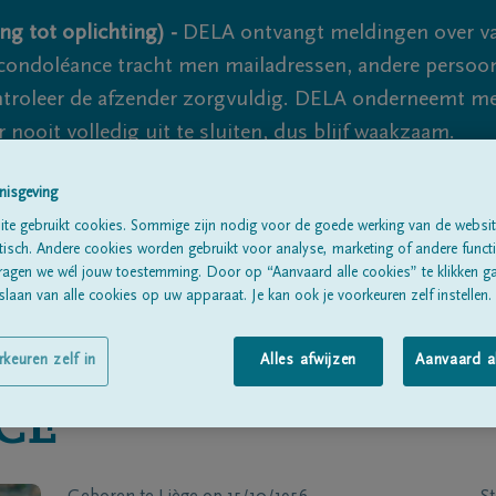
ng tot oplichting) -
DELA ontvangt meldingen over va
ondoléance tracht men mailadressen, andere persoon
controleer de afzender zorgvuldig. DELA onderneemt m
 nooit volledig uit te sluiten, dus blijf waakzaam.
nisgeving
te gebruikt cookies. Sommige zijn nodig voor de goede werking van de websit
Alle rouwberichten
Over ons
B
sch. Andere cookies worden gebruikt voor analyse, marketing of andere functio
ragen we wél jouw toestemming. Door op “Aanvaard alle cookies” te klikken g
laan van alle cookies op uw apparaat. Je kan ook je voorkeuren zelf instellen.
rkeuren zelf in
Alles afwijzen
Aanvaard a
CE