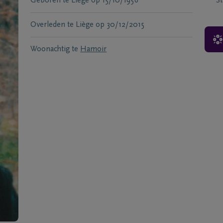
Geboren te
Liège
op
15/10/1956
S
Overleden te
Liège
op
30/12/2015
Woonachtig te
Hamoir