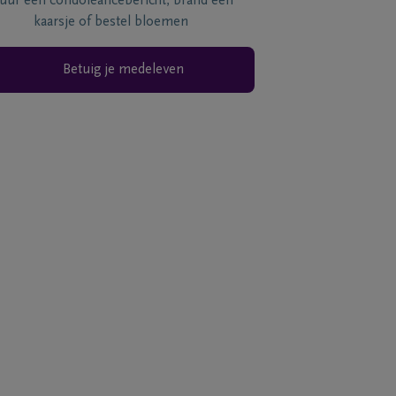
tuur een condoléancebericht, brand een
kaarsje of bestel bloemen
Betuig je medeleven