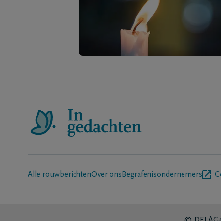
Alle rouwberichten
Over ons
Begrafenisondernemers
C
© DELA
Ge