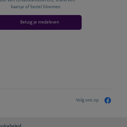
tuur een condoléancebericht, brand een
kaarsje of bestel bloemen
Betuig je medeleven
Volg ons op
ookiebeleid