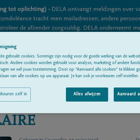
ng tot oplichting) -
DELA ontvangt meldingen over va
ondoléance tracht men mailadressen, andere persoon
controleer de afzender zorgvuldig. DELA onderneemt m
 nooit volledig uit te sluiten, dus blijf waakzaam.
nisgeving
te gebruikt cookies. Sommige zijn nodig voor de goede werking van de websit
sch. Andere cookies worden gebruikt voor analyse, marketing of andere functio
Alle rouwberichten
Over ons
B
ragen we wél jouw toestemming. Door op “Aanvaard alle cookies” te klikken g
laan van alle cookies op uw apparaat. Je kan ook je voorkeuren zelf instellen.
rkeuren zelf in
Alles afwijzen
Aanvaard a
AIRE