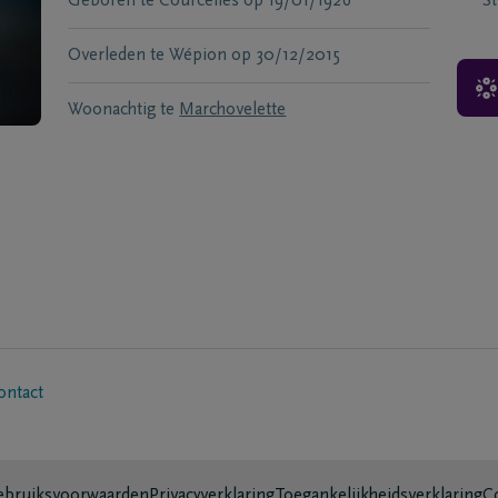
Geboren te
Courcelles
op
19/01/1926
S
Overleden te
Wépion
op
30/12/2015
Woonachtig te
Marchovelette
ontact
bruiksvoorwaarden
Privacyverklaring
Toegankelijkheidsverklaring
C