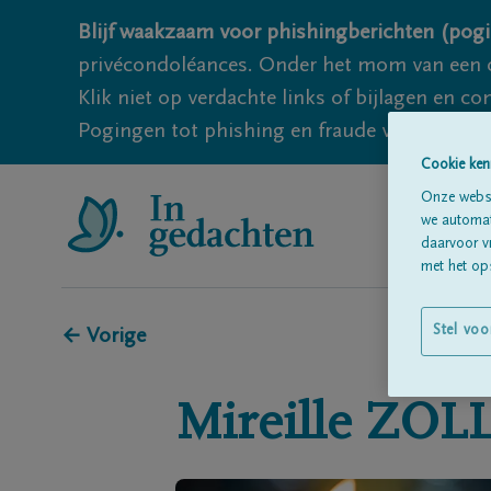
Blijf waakzaam voor phishingberichten (pogi
privécondoléances. Onder het mom van een c
Klik niet op verdachte links of bijlagen en 
Pogingen tot phishing en fraude vallen echter
Cookie ken
Onze websi
we automati
daarvoor v
met het ops
Stel voo
← Vorige
Mireille
ZOLL