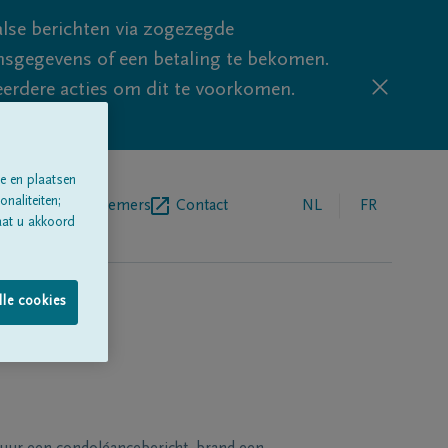
lse berichten via zogezegde
sgegevens of een betaling te bekomen.
eerdere acties om dit te voorkomen.
e en plaatsen
naliteiten;
egrafenisondernemers
Contact
NL
FR
aat u akkoord
lle cookies