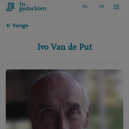
NL
FR
← Vorige
Ivo
Van de Put