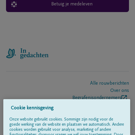
Betuig je medeleven
Alle rouwberichten
Over ons
Begrafenisondernemers
Contact
Cookie kennisgeving
Onze website gebruikt cookies. Sommige zijn nodig voor de
goede werking van de website en plaatsen we automatisch. Andere
Volg ons op
cookies worden gebruikt voor analyse, marketing of andere
functionaliteiten; daarvoor vragen we wél jouw toestemming. Door