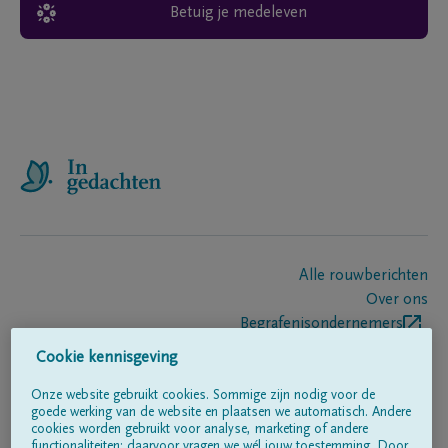
Betuig je medeleven
Alle rouwberichten
Over ons
Begrafenisondernemers
Contact
Cookie kennisgeving
Onze website gebruikt cookies. Sommige zijn nodig voor de
goede werking van de website en plaatsen we automatisch. Andere
Volg ons op
cookies worden gebruikt voor analyse, marketing of andere
functionaliteiten; daarvoor vragen we wél jouw toestemming. Door