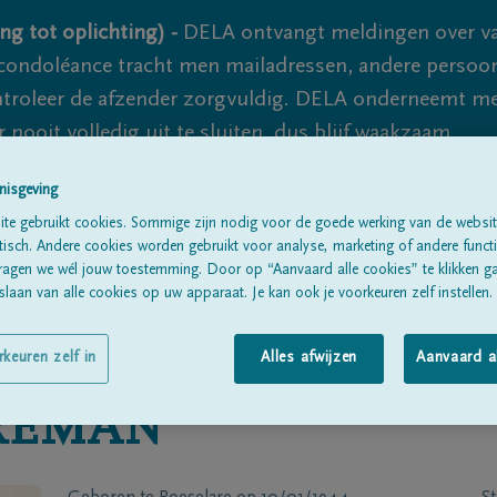
ng tot oplichting) -
DELA ontvangt meldingen over va
ondoléance tracht men mailadressen, andere persoon
controleer de afzender zorgvuldig. DELA onderneemt m
 nooit volledig uit te sluiten, dus blijf waakzaam.
nisgeving
te gebruikt cookies. Sommige zijn nodig voor de goede werking van de websit
Alle rouwberichten
Over ons
B
sch. Andere cookies worden gebruikt voor analyse, marketing of andere functio
ragen we wél jouw toestemming. Door op “Aanvaard alle cookies” te klikken g
laan van alle cookies op uw apparaat. Je kan ook je voorkeuren zelf instellen.
rkeuren zelf in
Alles afwijzen
Aanvaard a
REMAN