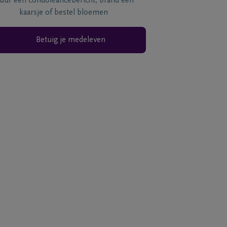
tuur een condoléancebericht, brand een
kaarsje of bestel bloemen
Betuig je medeleven