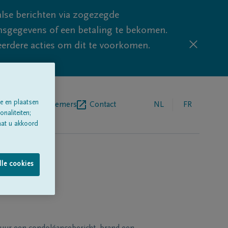
lse berichten via zogezegde
sgegevens of een betaling te bekomen.
eerdere acties om dit te voorkomen.
e en plaatsen
egrafenisondernemers
Contact
NL
FR
naliteiten;
aat u akkoord
lle cookies