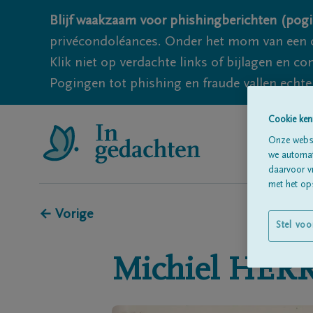
Blijf waakzaam voor phishingberichten (pogi
privécondoléances. Onder het mom van een c
Klik niet op verdachte links of bijlagen en 
Pogingen tot phishing en fraude vallen echter
Cookie ken
Onze websi
we automati
daarvoor v
met het ops
← Vorige
Stel voo
Michiel
HER