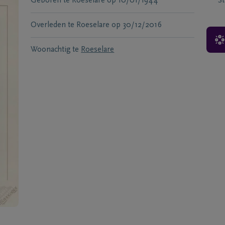
Geboren te
Roeselare
op
10/01/1944
S
Overleden te
Roeselare
op
30/12/2016
Woonachtig te
Roeselare