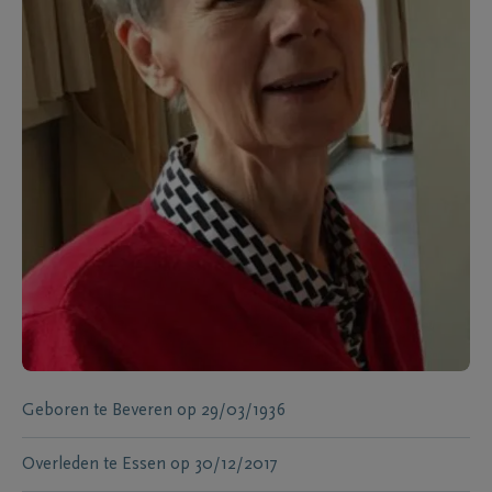
Geboren te
Beveren
op
29/03/1936
Overleden te
Essen
op
30/12/2017