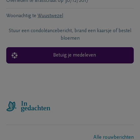
Overleden te
Brasschaat
op
30/12/2017
Woonachtig te
Wuustwezel
Stuur een condoléancebericht, brand een kaarsje of bestel
bloemen
Betuig je medeleven
Alle rouwberichten