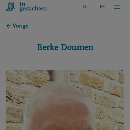
NL
FR
← Vorige
Berke
Doumen