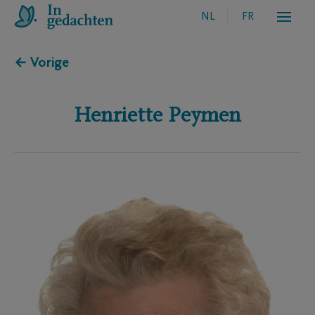
NL
FR
← Vorige
Henriette
Peymen