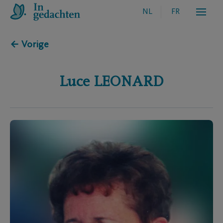
NL
FR
← Vorige
Luce
LEONARD