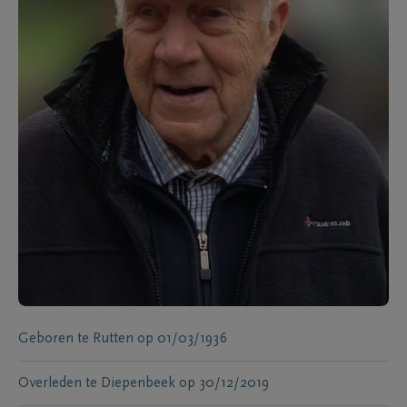
Geboren te
Rutten
op
01/03/1936
Overleden te
Diepenbeek
op
30/12/2019