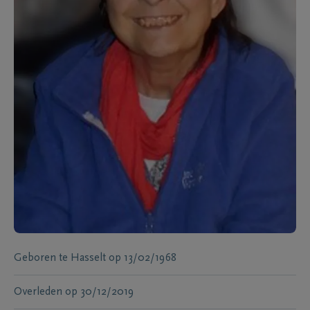
Geboren te
Hasselt
op
13/02/1968
Overleden
op
30/12/2019