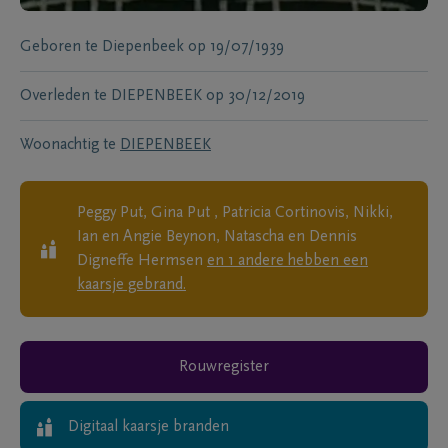
Geboren te
Diepenbeek
op
19/07/1939
Overleden te
DIEPENBEEK
op
30/12/2019
Woonachtig te
DIEPENBEEK
Peggy Put, Gina Put , Patricia Cortinovis, Nikki,
Ian en Angie Beynon, Natascha en Dennis
Digneffe Hermsen
en
1
andere
hebben een
kaarsje gebrand.
Rouwregister
Digitaal kaarsje branden