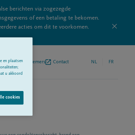
lse berichten via zogezegde
sgegevens of een betaling te bekomen.
eerdere acties om dit te voorkomen.
e en plaatsen
egrafenisondernemers
Contact
NL
FR
naliteiten;
aat u akkoord
lle cookies