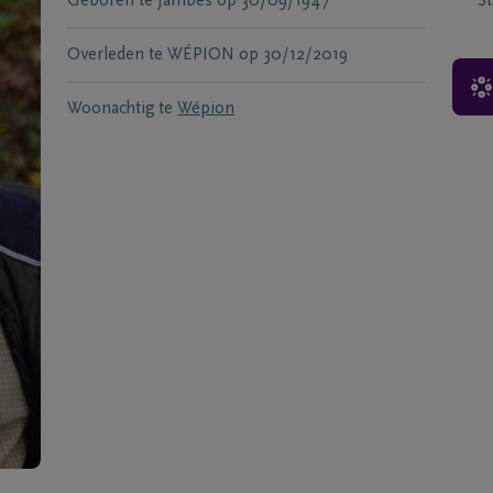
Geboren te
Jambes
op
30/09/1947
S
Overleden te
WÉPION
op
30/12/2019
Woonachtig te
Wépion