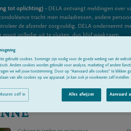
ng tot oplichting) -
DELA ontvangt meldingen over va
ondoléance tracht men mailadressen, andere persoon
controleer de afzender zorgvuldig. DELA onderneemt m
 nooit volledig uit te sluiten, dus blijf waakzaam.
nisgeving
te gebruikt cookies. Sommige zijn nodig voor de goede werking van de websit
Alle rouwberichten
Over ons
B
sch. Andere cookies worden gebruikt voor analyse, marketing of andere functio
ragen we wél jouw toestemming. Door op “Aanvaard alle cookies” te klikken g
laan van alle cookies op uw apparaat. Je kan ook je voorkeuren zelf instellen.
rkeuren zelf in
Alles afwijzen
Aanvaard a
ONNÉ