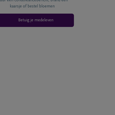
tuur een condoléancebericht, brand een
kaarsje of bestel bloemen
Betuig je medeleven