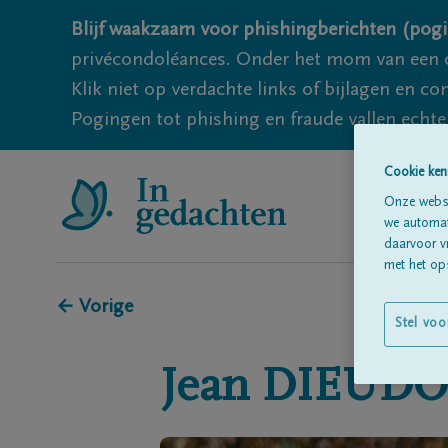
Blijf waakzaam voor phishingberichten (pogi
privécondoléances. Onder het mom van een c
Klik niet op verdachte links of bijlagen en 
Pogingen tot phishing en fraude vallen echter
Cookie ken
Onze websi
we automati
daarvoor v
met het ops
← Vorige
Stel voo
Jean
DIEUD