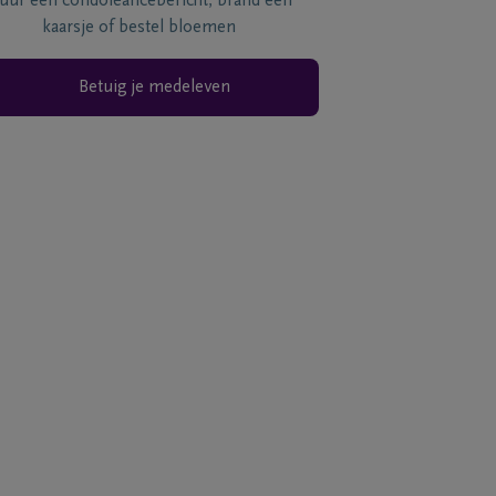
tuur een condoléancebericht, brand een
kaarsje of bestel bloemen
Betuig je medeleven