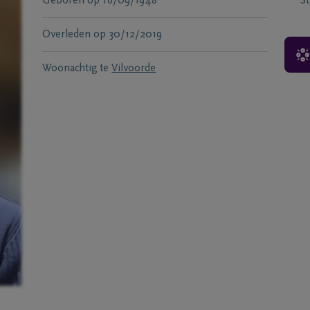
Geboren
op
16/09/1948
S
Overleden
op
30/12/2019
Woonachtig te
Vilvoorde