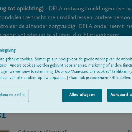
ng tot oplichting) -
DELA ontvangt meldingen over va
ondoléance tracht men mailadressen, andere persoon
controleer de afzender zorgvuldig. DELA onderneemt m
 nooit volledig uit te sluiten, dus blijf waakzaam.
nisgeving
te gebruikt cookies. Sommige zijn nodig voor de goede werking van de websit
Alle rouwberichten
Over ons
B
sch. Andere cookies worden gebruikt voor analyse, marketing of andere functio
ragen we wél jouw toestemming. Door op “Aanvaard alle cookies” te klikken g
laan van alle cookies op uw apparaat. Je kan ook je voorkeuren zelf instellen.
rkeuren zelf in
Alles afwijzen
Aanvaard a
er