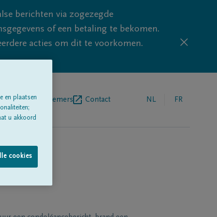
lse berichten via zogezegde
sgegevens of een betaling te bekomen.
eerdere acties om dit te voorkomen.
e en plaatsen
egrafenisondernemers
Contact
NL
FR
naliteiten;
aat u akkoord
lle cookies