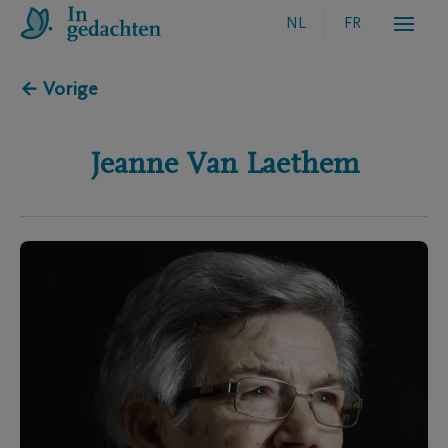
NL
FR
← Vorige
Jeanne
Van Laethem