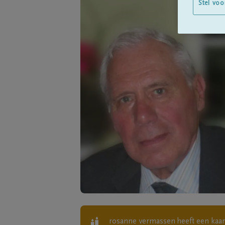
Stel voo
rosanne vermassen
heeft een kaar