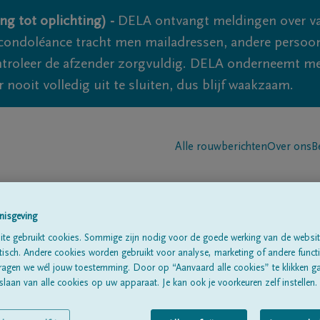
ng tot oplichting) -
DELA ontvangt meldingen over va
ondoléance tracht men mailadressen, andere persoon
controleer de afzender zorgvuldig. DELA onderneemt m
 nooit volledig uit te sluiten, dus blijf waakzaam.
Alle rouwberichten
Over ons
B
nisgeving
te gebruikt cookies. Sommige zijn nodig voor de goede werking van de websit
sch. Andere cookies worden gebruikt voor analyse, marketing of andere functio
r Stricht
ragen we wél jouw toestemming. Door op “Aanvaard alle cookies” te klikken g
laan van alle cookies op uw apparaat. Je kan ook je voorkeuren zelf instellen.