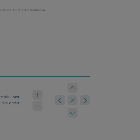
verplaatsen.
links onder.