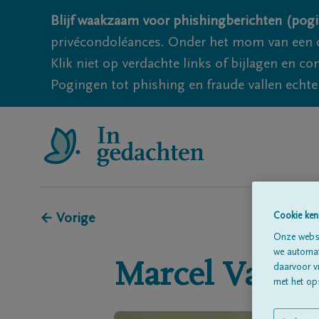
Blijf waakzaam voor phishingberichten (pogi
privécondoléances. Onder het mom van een c
Klik niet op verdachte links of bijlagen en 
Pogingen tot phishing en fraude vallen echter
← Vorige
Cookie ken
Onze websi
we automati
Marcel
Van de
daarvoor v
met het ops