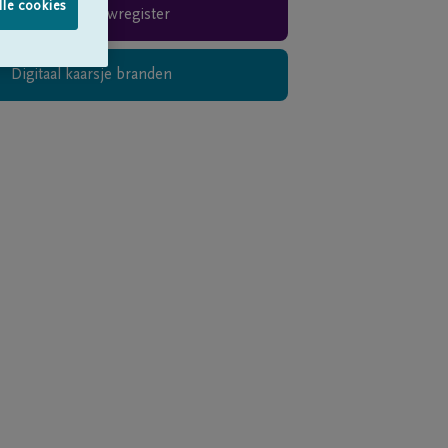
lle cookies
Rouwregister
Digitaal kaarsje branden