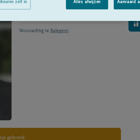
Geboren te
Balegem
op
07/05/1929
rkeuren zelf in
Alles afwijzen
Aanvaard a
Overleden te
Balegem
op
30/12/2019
Woonachtig te
Balegem
sje gebrand.