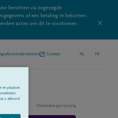
lse berichten via zogezegde
sgegevens of een betaling te bekomen.
eerdere acties om dit te voorkomen.
egrafenisondernemers
Contact
NL
FR
e en plaatsen
naliteiten;
aat u akkoord
Overleden
30/12/2019