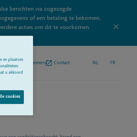
lse berichten via zogezegde
sgegevens of een betaling te bekomen.
eerdere acties om dit te voorkomen.
e en plaatsen
egrafenisondernemers
Contact
NL
FR
naliteiten;
aat u akkoord
lle cookies