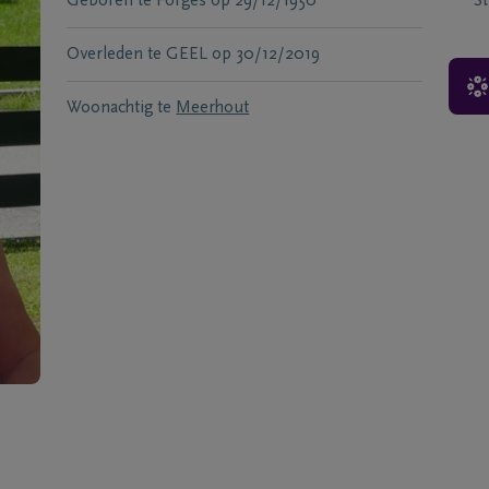
Geboren te
Forges
op
29/12/1950
S
Overleden te
GEEL
op
30/12/2019
Woonachtig te
Meerhout