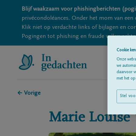
Blijf waakzaam voor phishingberichten (pogi
privécondoléances. Onder het mom van een c
Klik niet op verdachte links of bijlagen en 
Pogingen tot phishing en fraude vallen echter
Cookie ken
Onze websi
we automati
daarvoor v
met het ops
← Vorige
Stel voo
Marie Louise