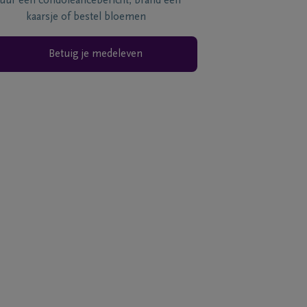
tuur een condoléancebericht, brand een
kaarsje of bestel bloemen
Betuig je medeleven