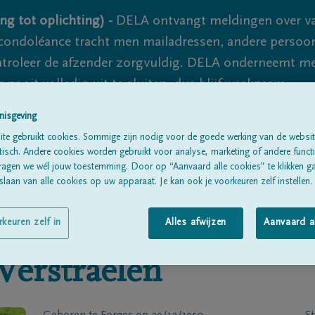
ng tot oplichting) -
DELA ontvangt meldingen over va
ondoléance tracht men mailadressen, andere persoon
controleer de afzender zorgvuldig. DELA onderneemt m
 nooit volledig uit te sluiten, dus blijf waakzaam.
nisgeving
te gebruikt cookies. Sommige zijn nodig voor de goede werking van de websit
Alle rouwberichten
Over ons
B
sch. Andere cookies worden gebruikt voor analyse, marketing of andere functio
ragen we wél jouw toestemming. Door op “Aanvaard alle cookies” te klikken g
laan van alle cookies op uw apparaat. Je kan ook je voorkeuren zelf instellen.
rkeuren zelf in
Alles afwijzen
Aanvaard a
Verstraelen