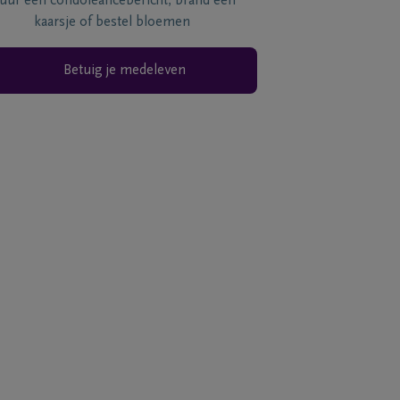
tuur een condoléancebericht, brand een
kaarsje of bestel bloemen
Betuig je medeleven