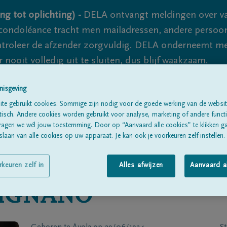
ng tot oplichting) -
DELA ontvangt meldingen over va
ondoléance tracht men mailadressen, andere persoon
controleer de afzender zorgvuldig. DELA onderneemt m
 nooit volledig uit te sluiten, dus blijf waakzaam.
nisgeving
Alle rouwberichten
Over ons
B
te gebruikt cookies. Sommige zijn nodig voor de goede werking van de websit
sch. Andere cookies worden gebruikt voor analyse, marketing of andere functio
ragen we wél jouw toestemming. Door op “Aanvaard alle cookies” te klikken g
laan van alle cookies op uw apparaat. Je kan ook je voorkeuren zelf instellen.
rkeuren zelf in
Alles afwijzen
Aanvaard a
SIGNANO