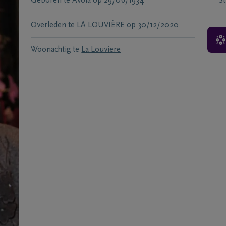
Geboren te
Avola
op
29/06/1934
S
Overleden te
LA LOUVIÈRE
op
30/12/2020
Woonachtig te
La Louviere