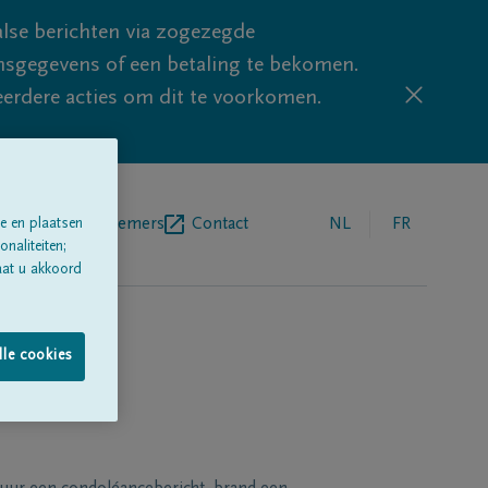
lse berichten via zogezegde
sgegevens of een betaling te bekomen.
eerdere acties om dit te voorkomen.
egrafenisondernemers
Contact
NL
FR
e en plaatsen
naliteiten;
aat u akkoord
lle cookies