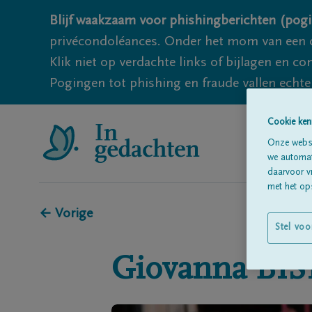
Blijf waakzaam voor phishingberichten (pogi
privécondoléances. Onder het mom van een c
Klik niet op verdachte links of bijlagen en 
Pogingen tot phishing en fraude vallen echter
Cookie ken
Onze websi
we automati
daarvoor v
met het ops
← Vorige
Stel voo
Giovanna
BI