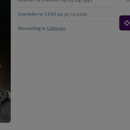
Geboren te
Uikhoven
op
03/04/1946
S
Overleden te
GENK
op
30/12/2020
Woonachtig te
Uikhoven