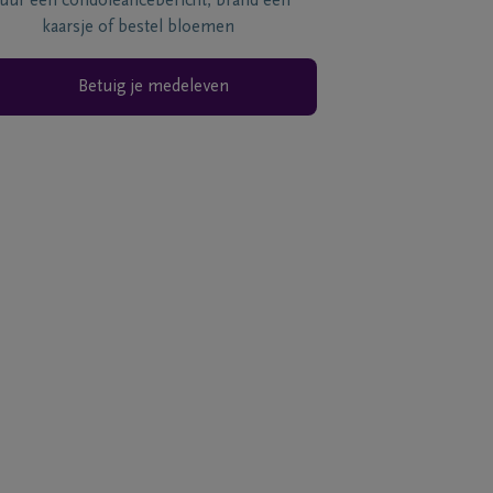
tuur een condoléancebericht, brand een
kaarsje of bestel bloemen
Betuig je medeleven