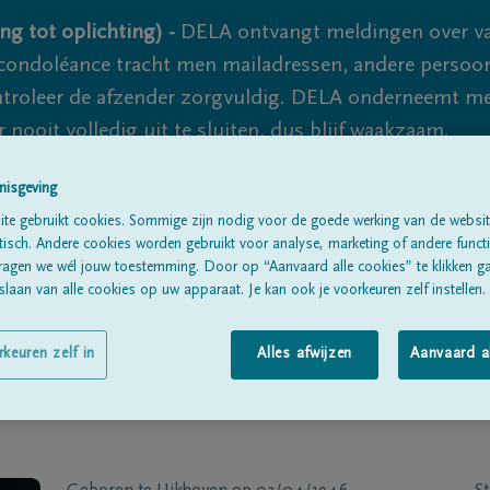
ng tot oplichting) -
DELA ontvangt meldingen over va
ondoléance tracht men mailadressen, andere persoon
controleer de afzender zorgvuldig. DELA onderneemt m
 nooit volledig uit te sluiten, dus blijf waakzaam.
nisgeving
te gebruikt cookies. Sommige zijn nodig voor de goede werking van de websit
Alle rouwberichten
Over ons
B
sch. Andere cookies worden gebruikt voor analyse, marketing of andere functio
ragen we wél jouw toestemming. Door op “Aanvaard alle cookies” te klikken g
laan van alle cookies op uw apparaat. Je kan ook je voorkeuren zelf instellen.
rkeuren zelf in
Alles afwijzen
Aanvaard a