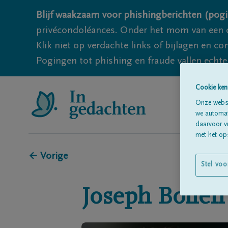
Blijf waakzaam voor phishingberichten (pogi
privécondoléances. Onder het mom van een c
Klik niet op verdachte links of bijlagen en 
Pogingen tot phishing en fraude vallen echter
Cookie ken
Onze websi
we automati
daarvoor v
met het ops
← Vorige
Stel voo
Joseph
Bollen