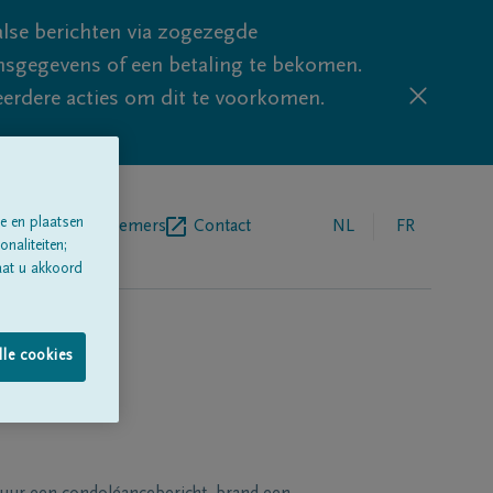
lse berichten via zogezegde
sgegevens of een betaling te bekomen.
eerdere acties om dit te voorkomen.
e en plaatsen
egrafenisondernemers
Contact
NL
FR
naliteiten;
aat u akkoord
lle cookies