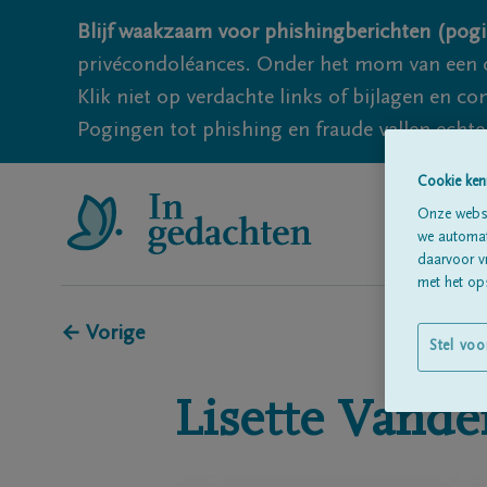
Blijf waakzaam voor phishingberichten (pogi
privécondoléances. Onder het mom van een c
Klik niet op verdachte links of bijlagen en 
Pogingen tot phishing en fraude vallen echter
Cookie ken
Onze websi
we automati
daarvoor v
met het ops
← Vorige
Stel voo
Lisette
Vander