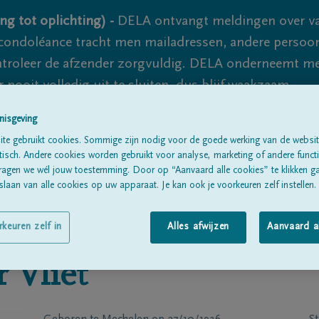
ng tot oplichting) -
DELA ontvangt meldingen over va
ondoléance tracht men mailadressen, andere persoon
controleer de afzender zorgvuldig. DELA onderneemt m
 nooit volledig uit te sluiten, dus blijf waakzaam.
nisgeving
te gebruikt cookies. Sommige zijn nodig voor de goede werking van de websit
Alle rouwberichten
Over ons
B
sch. Andere cookies worden gebruikt voor analyse, marketing of andere functio
ragen we wél jouw toestemming. Door op “Aanvaard alle cookies” te klikken g
laan van alle cookies op uw apparaat. Je kan ook je voorkeuren zelf instellen.
rkeuren zelf in
Alles afwijzen
Aanvaard a
 Vliet