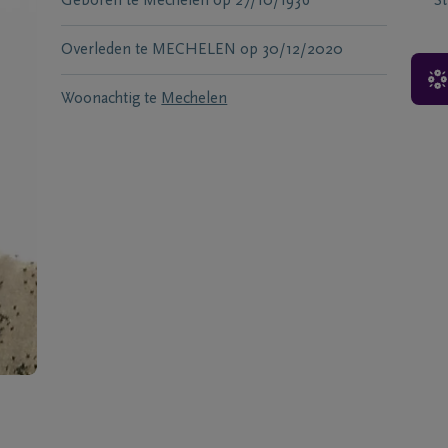
Geboren te
Mechelen
op
27/10/1936
S
Overleden te
MECHELEN
op
30/12/2020
Woonachtig te
Mechelen