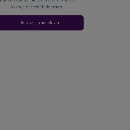
tuur een condoléancebericht, brand een
kaarsje of bestel bloemen
Betuig je medeleven