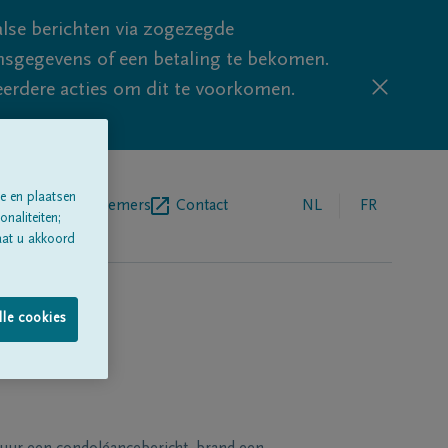
lse berichten via zogezegde
sgegevens of een betaling te bekomen.
eerdere acties om dit te voorkomen.
e en plaatsen
egrafenisondernemers
Contact
NL
FR
naliteiten;
aat u akkoord
lle cookies