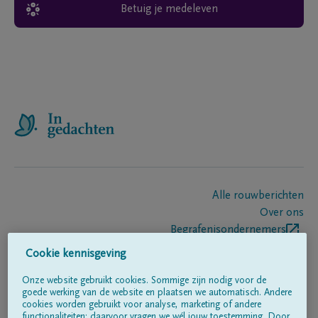
Betuig je medeleven
Alle rouwberichten
Over ons
Begrafenisondernemers
Contact
Cookie kennisgeving
Onze website gebruikt cookies. Sommige zijn nodig voor de
goede werking van de website en plaatsen we automatisch. Andere
Volg ons op
cookies worden gebruikt voor analyse, marketing of andere
functionaliteiten; daarvoor vragen we wél jouw toestemming. Door