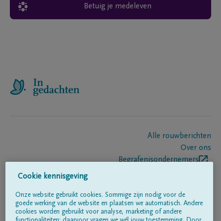
Betuig je medeleven
Alle rouwberichten
Over ons
Begrafenisondernemers
Contact
Cookie kennisgeving
Onze website gebruikt cookies. Sommige zijn nodig voor de
goede werking van de website en plaatsen we automatisch. Andere
Volg ons op
cookies worden gebruikt voor analyse, marketing of andere
functionaliteiten; daarvoor vragen we wél jouw toestemming. Door