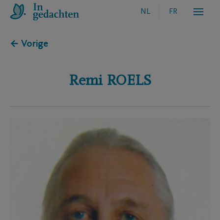
NL
FR
← Vorige
Remi
ROELS