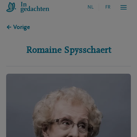
NL
FR
← Vorige
Romaine
Spysschaert