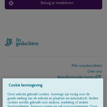
Betuig je medeleven
Alle rouwberichten
Over ons
Begrafenisondernemers
Contact
Cookie kennisgeving
Onze website gebruikt cookies. Sommige zijn nodig voor de
goede werking van de website en plaatsen we automatisch. Andere
Volg ons op
cookies worden gebruikt voor analyse, marketing of andere
functionaliteiten; daarvoor vragen we wél jouw toestemming. Door