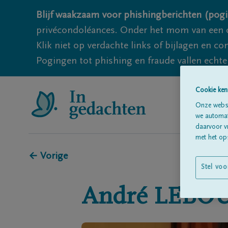
Blijf waakzaam voor phishingberichten (pogi
privécondoléances. Onder het mom van een c
Klik niet op verdachte links of bijlagen en 
Pogingen tot phishing en fraude vallen echter
Cookie ken
Onze websi
we automati
daarvoor v
met het ops
← Vorige
Stel voo
André
LEBO