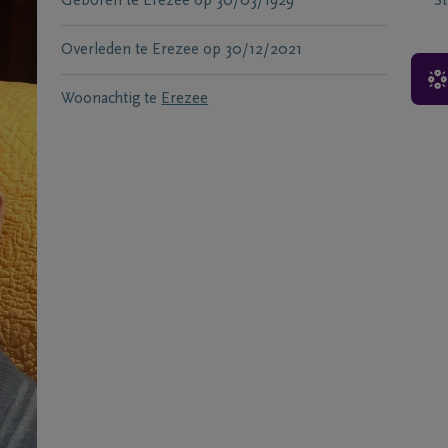
Geboren te
Erezée
op
30/03/1929
S
Overleden te
Erezee
op
30/12/2021
Woonachtig te
Erezee