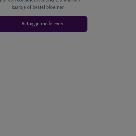
tuur een condoléancebericht, brand een
kaarsje of bestel bloemen
Betuig je medeleven