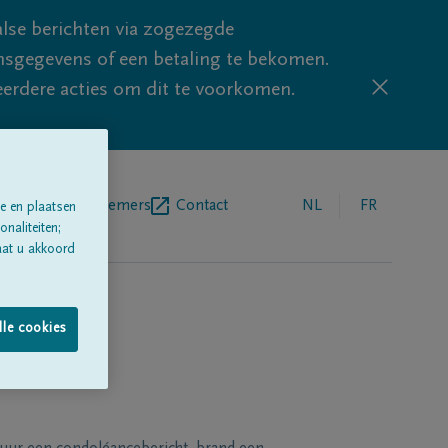
lse berichten via zogezegde
sgegevens of een betaling te bekomen.
eerdere acties om dit te voorkomen.
egrafenisondernemers
Contact
NL
FR
e en plaatsen
naliteiten;
aat u akkoord
lle cookies