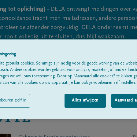
ng tot oplichting) -
DELA ontvangt meldingen over va
ondoléance tracht men mailadressen, andere persoon
controleer de afzender zorgvuldig. DELA onderneemt m
 nooit volledig uit te sluiten, dus blijf waakzaam.
nisgeving
Alle rouwberichten
Over ons
B
te gebruikt cookies. Sommige zijn nodig voor de goede werking van de websit
sch. Andere cookies worden gebruikt voor analyse, marketing of andere functio
ragen we wél jouw toestemming. Door op “Aanvaard alle cookies” te klikken g
laan van alle cookies op uw apparaat. Je kan ook je voorkeuren zelf instellen.
rkeuren zelf in
Alles afwijzen
Aanvaard a
UTTE