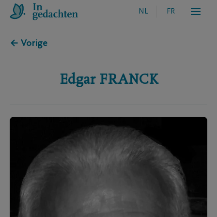
NL
FR
← Vorige
Edgar
FRANCK