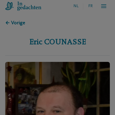
NL
FR
← Vorige
Eric
COUNASSE