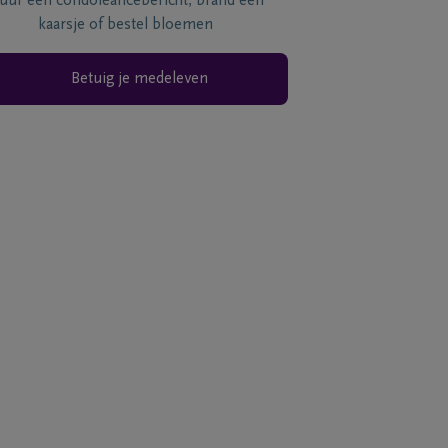
tuur een condoléancebericht, brand een
kaarsje of bestel bloemen
Betuig je medeleven