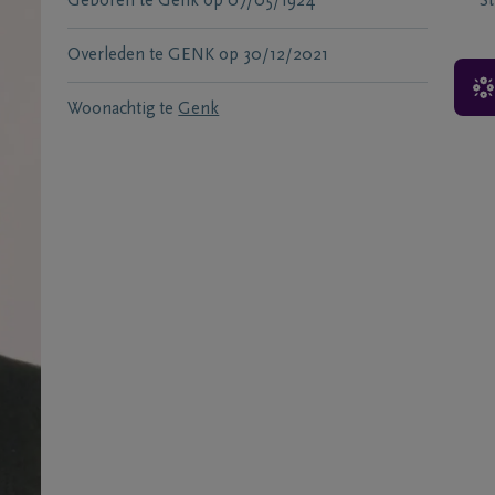
Geboren te
Genk
op
07/05/1924
S
Overleden te
GENK
op
30/12/2021
Woonachtig te
Genk