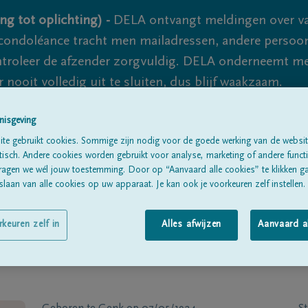
ng tot oplichting) -
DELA ontvangt meldingen over va
ondoléance tracht men mailadressen, andere persoon
controleer de afzender zorgvuldig. DELA onderneemt m
 nooit volledig uit te sluiten, dus blijf waakzaam.
nisgeving
Alle rouwberichten
Over ons
B
te gebruikt cookies. Sommige zijn nodig voor de goede werking van de websit
sch. Andere cookies worden gebruikt voor analyse, marketing of andere functio
ragen we wél jouw toestemming. Door op “Aanvaard alle cookies” te klikken g
laan van alle cookies op uw apparaat. Je kan ook je voorkeuren zelf instellen.
rkeuren zelf in
Alles afwijzen
Aanvaard a