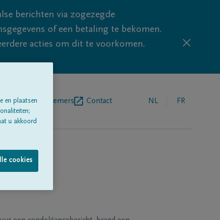
lse berichten via zogezegde
sgegevens of een betaling te bekomen.
eerdere acties om dit te voorkomen.
egrafenisondernemers
Contact
NL
FR
e en plaatsen
naliteiten;
aat u akkoord
lle cookies