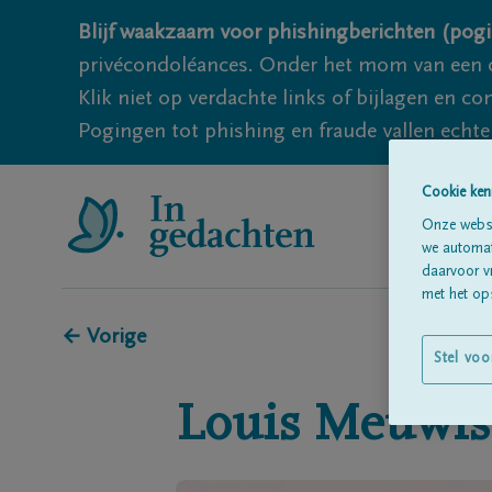
Blijf waakzaam voor phishingberichten (pogi
privécondoléances. Onder het mom van een c
Klik niet op verdachte links of bijlagen en 
Pogingen tot phishing en fraude vallen echter
Cookie ken
Onze websi
we automati
daarvoor v
met het ops
← Vorige
Stel voo
Louis
Meuwis