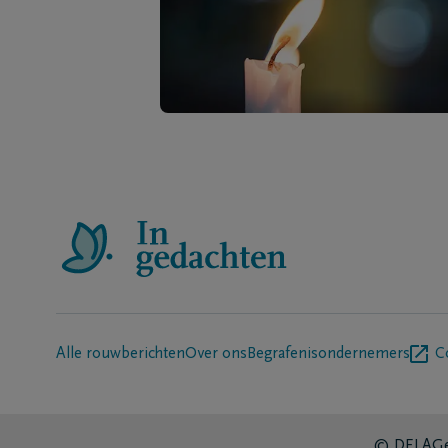
Alle rouwberichten
Over ons
Begrafenisondernemers
C
© DELA
Ge