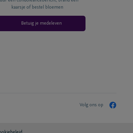
tuur een condoléancebericht, brand een
kaarsje of bestel bloemen
Betuig je medeleven
Volg ons op
ookiebeleid