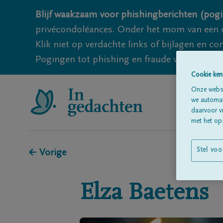
Blijf waakzaam voor phishingberichten (pogi
privécondoléances. Onder het mom van een c
Klik niet op verdachte links of bijlagen en 
Pogingen tot phishing en fraude vallen echter
Cookie ken
Onze websi
we automati
daarvoor v
met het ops
Stel voo
← Vorige
Elza
Baetens