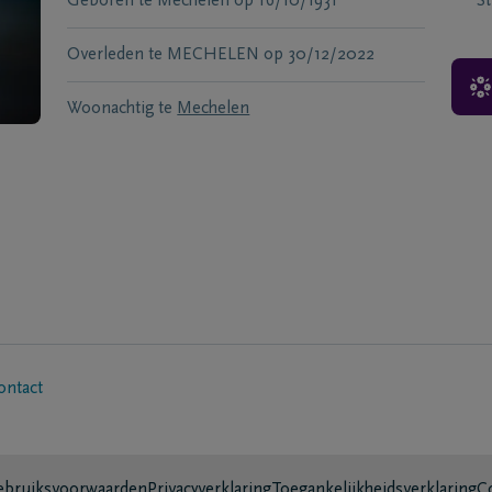
Geboren te
Mechelen
op
16/10/1931
S
Overleden te
MECHELEN
op
30/12/2022
Woonachtig te
Mechelen
ontact
bruiksvoorwaarden
Privacyverklaring
Toegankelijkheidsverklaring
C