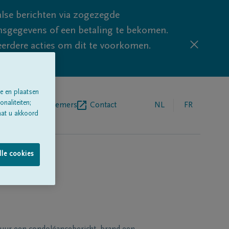
lse berichten via zogezegde
sgegevens of een betaling te bekomen.
eerdere acties om dit te voorkomen.
e en plaatsen
naliteiten;
egrafenisondernemers
Contact
NL
FR
aat u akkoord
lle cookies