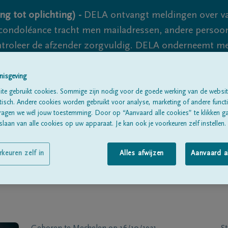
ng tot oplichting) -
DELA ontvangt meldingen over va
ondoléance tracht men mailadressen, andere persoon
controleer de afzender zorgvuldig. DELA onderneemt m
 nooit volledig uit te sluiten, dus blijf waakzaam.
nisgeving
te gebruikt cookies. Sommige zijn nodig voor de goede werking van de websit
sch. Andere cookies worden gebruikt voor analyse, marketing of andere functio
Alle rouwberichten
Over ons
B
ragen we wél jouw toestemming. Door op “Aanvaard alle cookies” te klikken g
laan van alle cookies op uw apparaat. Je kan ook je voorkeuren zelf instellen.
rkeuren zelf in
Alles afwijzen
Aanvaard a