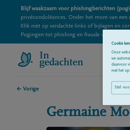
Blijf waakzaam voor phishingberichten (pogi
privécondoléances. Onder het mom van een c
Klik niet op verdachte links of bijlagen en 
Pogingen tot phishing en fraude vallen echter
Cookie ken
Onze websi
we automati
daarvoor v
met het ops
Stel voo
← Vorige
Germaine
Mo