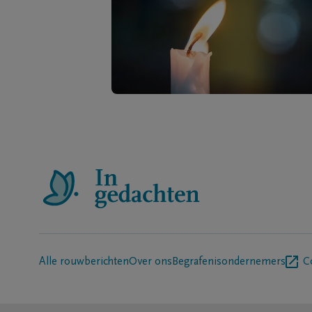
Alle rouwberichten
Over ons
Begrafenisondernemers
C