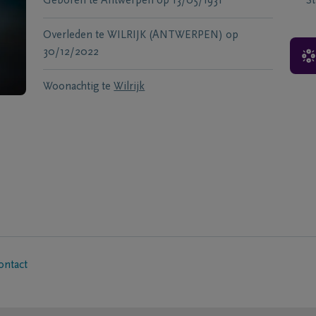
Geboren te
Antwerpen
op
13/05/1931
S
Overleden te
WILRIJK (ANTWERPEN)
op
30/12/2022
Woonachtig te
Wilrijk
ontact