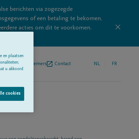
lse berichten via zogezegde
sgegevens of een betaling te bekomen.
eerdere acties om dit te voorkomen.
e en plaatsen
naliteiten;
egrafenisondernemers
Contact
NL
FR
aat u akkoord
lle cookies