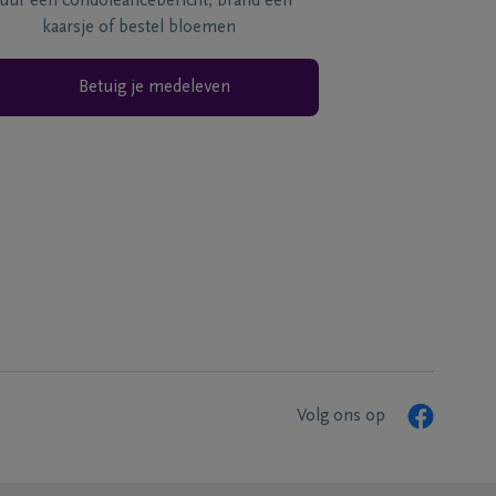
tuur een condoléancebericht, brand een
kaarsje of bestel bloemen
Betuig je medeleven
Volg ons op