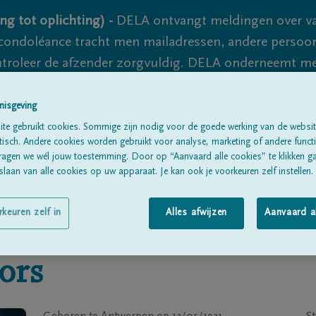
ng tot oplichting) -
DELA ontvangt meldingen over va
ondoléance tracht men mailadressen, andere persoon
controleer de afzender zorgvuldig. DELA onderneemt m
 nooit volledig uit te sluiten, dus blijf waakzaam.
nisgeving
te gebruikt cookies. Sommige zijn nodig voor de goede werking van de websit
sch. Andere cookies worden gebruikt voor analyse, marketing of andere functio
Alle rouwberichten
Over ons
B
ragen we wél jouw toestemming. Door op “Aanvaard alle cookies” te klikken g
laan van alle cookies op uw apparaat. Je kan ook je voorkeuren zelf instellen.
rkeuren zelf in
Alles afwijzen
Aanvaard a
ors