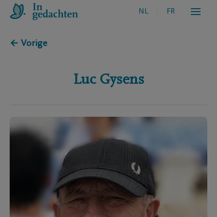
NL
FR
← Vorige
Luc
Gysens