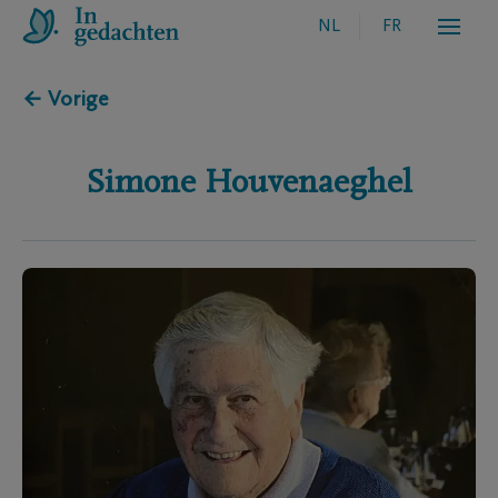
NL
FR
← Vorige
Simone
Houvenaeghel