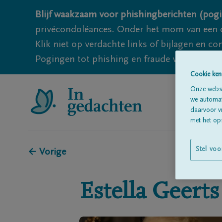
Blijf waakzaam voor phishingberichten (pogi
privécondoléances. Onder het mom van een c
Klik niet op verdachte links of bijlagen en 
Pogingen tot phishing en fraude vallen echter
Cookie ken
Onze websi
we automati
daarvoor v
met het ops
Stel voo
← Vorige
Estella
Geerts