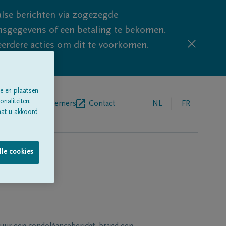
lse berichten via zogezegde
sgegevens of een betaling te bekomen.
eerdere acties om dit te voorkomen.
e en plaatsen
naliteiten;
egrafenisondernemers
Contact
NL
FR
aat u akkoord
lle cookies