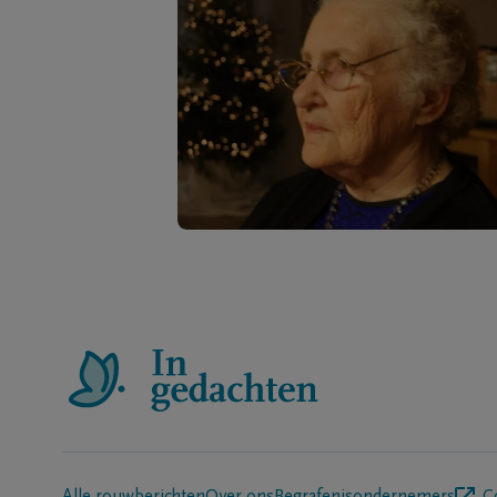
Alle rouwberichten
Over ons
Begrafenisondernemers
C