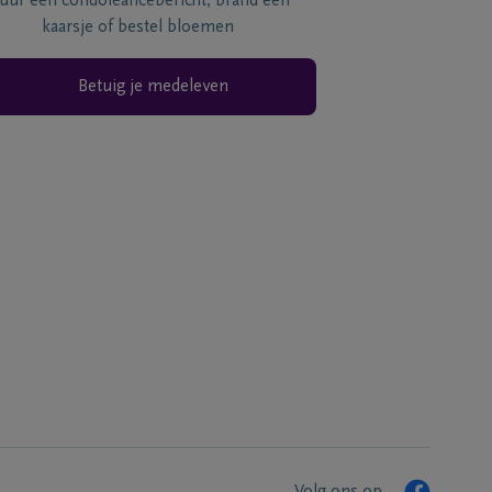
tuur een condoléancebericht, brand een
kaarsje of bestel bloemen
Betuig je medeleven
Volg ons op