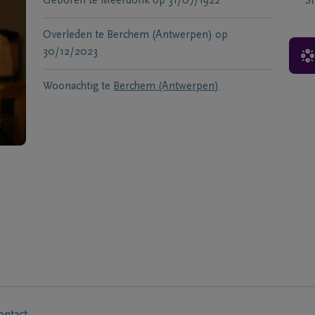
Geboren te
Meerdonk
op
31/07/1922
S
Overleden te
Berchem (Antwerpen)
op
30/12/2023
Woonachtig te
Berchem (Antwerpen)
ontact