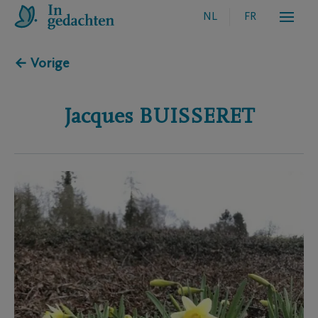
NL
FR
← Vorige
Jacques
BUISSERET