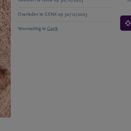
Geboren te
Genk
op
30/12/2023
S
Overleden te
GENK
op
30/12/2023
Woonachtig te
Genk