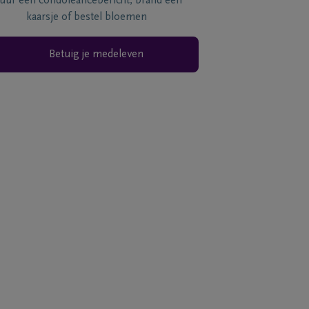
tuur een condoléancebericht, brand een
kaarsje of bestel bloemen
Betuig je medeleven