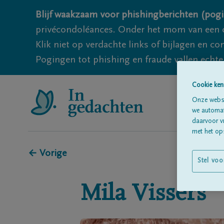
Blijf waakzaam voor phishingberichten (pogi
privécondoléances. Onder het mom van een c
Klik niet op verdachte links of bijlagen en 
Pogingen tot phishing en fraude vallen echter
Cookie ken
Onze websi
we automati
daarvoor v
met het ops
← Vorige
Stel voo
Mila
Vissers