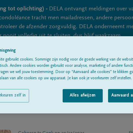
ng tot oplichting) -
DELA ontvangt meldingen over va
ondoléance tracht men mailadressen, andere persoon
controleer de afzender zorgvuldig. DELA onderneemt m
 nooit volledig uit te sluiten, dus blijf waakzaam.
nisgeving
te gebruikt cookies. Sommige zijn nodig voor de goede werking van de websit
Alle rouwberichten
Over ons
B
sch. Andere cookies worden gebruikt voor analyse, marketing of andere functio
ragen we wél jouw toestemming. Door op “Aanvaard alle cookies” te klikken g
laan van alle cookies op uw apparaat. Je kan ook je voorkeuren zelf instellen.
rkeuren zelf in
Alles afwijzen
Aanvaard a