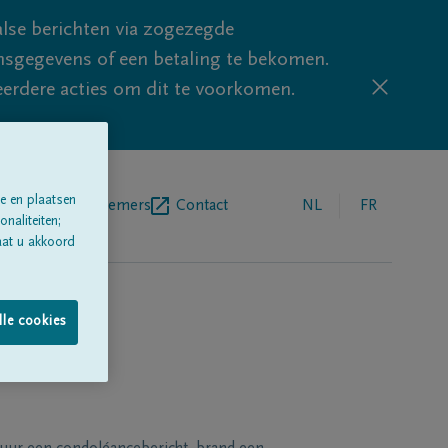
lse berichten via zogezegde
sgegevens of een betaling te bekomen.
eerdere acties om dit te voorkomen.
e en plaatsen
egrafenisondernemers
Contact
NL
FR
naliteiten;
aat u akkoord
lle cookies