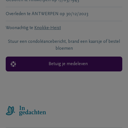
Geboren te
Antwerpen
op
17/03/1945
Overleden te
ANTWERPEN
op
30/12/2023
Woonachtig te
Knokke-Heist
Stuur een condoléancebericht, brand een kaarsje of bestel
bloemen
Betuig je medeleven